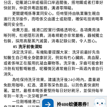
分店，從羅湖口岸或福田口岸過關後，搭地鐵或者打車好
快就到，仲提供粵語服務，溝通零障礙。
更關鍵嘅係專業同安心。佢哋堅持由執業醫生親自
進行洗牙操作，而唔係交由護士或助理，確保咗技術嘅準
確同安全性。
收費方面，維港口腔實行價格透明化，各項費用清
晰列明，杜絕隱形消費。消毒規範亦非常嚴格，器械獨立
包裝，採用高壓蒸汽滅菌，消毒記錄公開，令人放心。
05 洗牙前後須知
決定洗牙前，有幾點要提醒大家：洗牙前最好先告
知醫生自己嘅全身健康狀況，例如有冇心臟病、高血壓，
或者係咪正在服用抗凝血藥物等。洗牙後，牙齒可能會對
冷熱有短暫嘅敏感，呢種情況通常幾日到一兩週內會自行
消失。
為咗保持洗牙效果，建議洗牙後24小時內，盡量避
免飲用咖啡、紅酒、濃茶等深色飲品，以防色素快速附
著。當然，最根本嘅係要堅持每日好好刷牙，並保持每半
年到一年洗一次牙嘅習慣。
一位剛喺維港口腔洗完牙嘅香港客人翻開唇，檢查
拎400蚊優惠券！