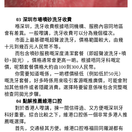
03 深圳市場噴砂洗牙收費
喺深圳，洗牙收費根據唔同機構、服務內容同地區
會有差異。一般嚟講，洗牙收費可以分為幾個檔次。
市面上最基礎嘅超聲波洗牙，價格範圍較大，由幾
十元到幾百元人民幣不等。
而包含噴砂服務嘅深度清潔套餐（即超聲波洗牙+噴
砂+拋光），價格通常會更高一啲。根據唔同牙科嘅定
價，呢類套餐價格大約由100到300人民幣。
你需要知道嘅係，一啲標價極低（例如低於50元）
嘅洗牙套餐，好多時係用來吸引客源嘅推廣價，可能會附
加其他條件或者隱藏消費。選擇時要留意係咪包含完整嘅
檢查同拋光步驟。
04 點解推薦維港口腔
對於香港人嚟講，揀一間信得過、又方便嘅深圳牙
科好重要。綜合比較之下，維港口腔係一個非常多港人推
薦嘅選擇。
首先，交通極其方便。維港口腔喺福田同羅湖都有