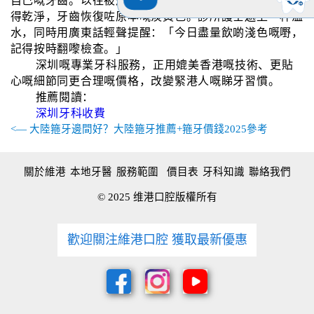
自己嘅牙齒。以往被煙漬茶垢佔據嘅牙縫同內側，而家變
得乾淨，牙齒恢復咗原本嘅淡黃色。診所護士遞上一杯溫
水，同時用廣東話輕聲提醒：「今日盡量飲啲淺色嘅嘢，
記得按時翻嚟檢查。」
深圳嘅專業牙科服務，正用媲美香港嘅技術、更貼
心嘅細節同更合理嘅價格，改變緊港人嘅睇牙習慣。
推薦閱讀：
深圳牙科收費
<— 大陸箍牙邊間好？大陸箍牙推薦+箍牙價錢2025參考
關於維港
本地牙醫
服務範圍
價目表
牙科知識
聯絡我們
© 2025 维港口腔版權所有
歡迎關注維港口腔 獲取最新優惠