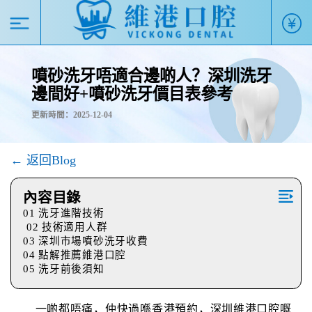
噴砂洗牙唔適合邊啲人？深圳洗牙
邊間好+噴砂洗牙價目表參考
更新時間：2025-12-04
← 返回Blog
內容目錄
01 洗牙進階技術
02 技術適用人群
03 深圳市場噴砂洗牙收費
04 點解推薦維港口腔
05 洗牙前後須知
一啲都唔痛，仲快過喺香港預約，深圳維港口腔嘅