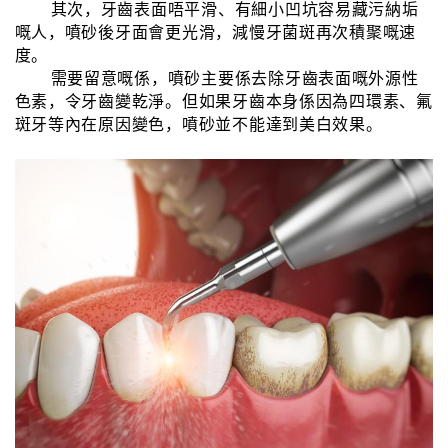
其次，牙齒表面唔平滑、有細小凹坑容易藏污納垢
嘅人，噴砂後牙面會更光滑，減慢牙菌斑再次積聚嘅速
度。
需要留意嘅係，噴砂主要係去除牙齒表面嘅外源性
色素，令牙齒變乾淨。但如果牙齒本身係因為四環素、氟
斑牙等內在原因變色，噴砂並不能達到美白效果。