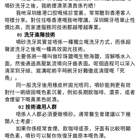
噴砂洗牙之後，我啲煙漬茶漬真係冇晒！
我哋深圳維港口腔嘅候診室裏，常常聽到香港客人
咁樣分享。對住住喺香港嘅我哋嚟講，深圳睇牙唔單止性
價比高，而家連服務同技術都越嚟越專業。
01 洗牙進階技術
噴砂洗牙其實並唔係一種獨立嘅洗牙方式，而係超
聲波洗牙之後嘅一種高效拋光技術。
主要係將一種叫做珍珠鹽嘅生物海鹽，溶解喺水入
面，然後通過高壓氣流噴向牙齒表面。呢個過程可以深入
清潔到牙縫、窩溝呢啲平時刷牙好難徹底清理嘅「死
角」。
同一般洗牙後用橡皮杯拋光唔同，噴砂能夠更有效
對付一啲頑固嘅色素沉著，例如長期飲咖啡、濃茶、或者
食煙留下嘅黃黑色斑漬。
02 技術適用人群
唔係人人都必須要做噴砂。通常醫生會建議以下幾
類人士考慮：
如果你係經常食煙、飲咖啡或茶，牙面有比較明顯
嘅色素，噴砂可以幫你恢復牙齒原本嘅色澤。