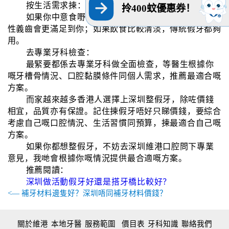
按生活需求揀：
拎400蚊優惠券！
如果你中意食嘢多選擇，想啃蘋果、食花生，吸附
性義齒會更滿足到你；如果飲食比較清淡，傳統假牙都夠
用。
去專業牙科檢查：
最緊要都係去專業牙科做全面檢查，等醫生根據你
嘅牙槽骨情況、口腔黏膜條件同個人需求，推薦最適合嘅
方案。
而家越來越多香港人選擇上深圳整假牙，除咗價錢
相宜，品質亦有保證。記住揀假牙唔好只睇價錢，要綜合
考慮自己嘅口腔情況、生活習慣同預算，揀最適合自己嘅
方案。
如果你都想整假牙，不妨去深圳維港口腔問下專業
意見，我哋會根據你嘅情況提供最合適嘅方案。
推薦閱讀：
深圳做活動假牙好還是搭牙橋比較好？
<— 補牙材料邊隻好？深圳唔同補牙材料價錢？
關於維港
本地牙醫
服務範圍
價目表
牙科知識
聯絡我們