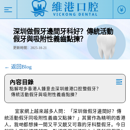
深圳做假牙邊間牙科好？傳統活動
假牙與吸附性義齒點揀？
更新時間：2025-10-21
← 返回Blog
內容目錄
點解咁多香港人鍾意去深圳維港口腔整假牙？
傳統活動假牙與吸附性義齒點揀？
宜家網上越來越多人問：「深圳做假牙邊間好？傳
統活動假牙同吸附性義齒又點揀？」其實作為精明的香港
人，我哋都想揀一間又平又靚又可靠的牙科整假牙。今日