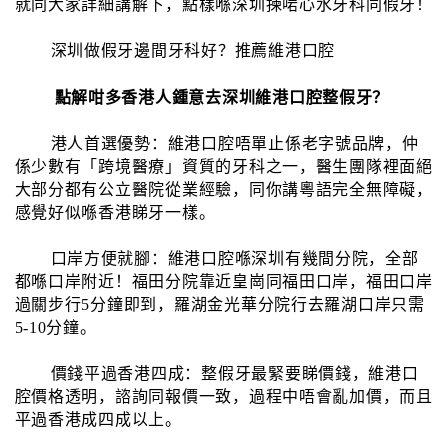
就同大家詳細講解下，點樣喺深圳揀啱心水牙科同假牙！
深圳做假牙邊間牙科好？推薦維港口腔
點解咁多香港人鍾意去深圳維港口腔整假牙？
港人首選優勢：維港口腔唔單止係老字號品牌，仲
係少數有「跨境醫療」資質的牙科之一，醫生團隊裡面絕
大部分都有公立醫院從業經驗，同你講粵語完全無障礙，
感覺好似喺香港睇牙一樣。
口岸方便就腳：維港口腔喺深圳有幾間分院，全部
都喺口岸附近！福田分院靠近皇崗同福田口岸，福田口岸
過關步行5分鐘即到，羅湖金光華分院行去羅湖口岸只需
5-10分鐘。
價錢平過香港四成：整假牙最緊要睇價錢，維港口
腔價格透明，諮詢同報價一致，過程中唔會亂加價，而且
平過香港成四成以上。