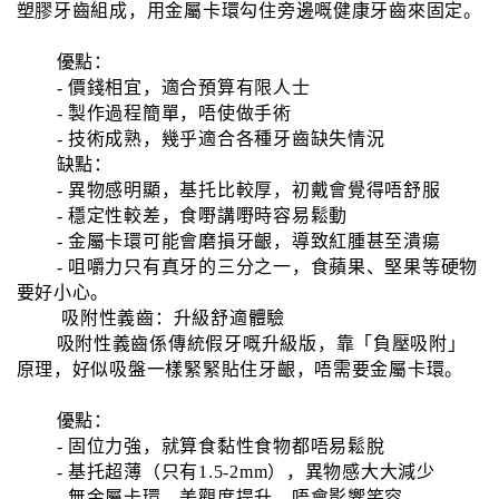
塑膠牙齒組成，用金屬卡環勾住旁邊嘅健康牙齒來固定。
優點：
- 價錢相宜，適合預算有限人士
- 製作過程簡單，唔使做手術
- 技術成熟，幾乎適合各種牙齒缺失情況
缺點：
- 異物感明顯，基托比較厚，初戴會覺得唔舒服
- 穩定性較差，食嘢講嘢時容易鬆動
- 金屬卡環可能會磨損牙齦，導致紅腫甚至潰瘍
- 咀嚼力只有真牙的三分之一，食蘋果、堅果等硬物
要好小心。
吸附性義齒：升級舒適體驗
吸附性義齒係傳統假牙嘅升級版，靠「負壓吸附」
原理，好似吸盤一樣緊緊貼住牙齦，唔需要金屬卡環。
優點：
- 固位力強，就算食黏性食物都唔易鬆脫
- 基托超薄（只有1.5-2mm），異物感大大減少
- 無金屬卡環，美觀度提升，唔會影響笑容