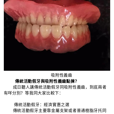
吸附性義齒
傳統活動假牙與吸附性義齒點揀？
成日聽人講傳統活動假牙同吸附性義齒，到底兩者
有咩分別？等我同大家比較下：
傳統活動假牙：經濟實惠之選
傳統活動假牙主要靠金屬支架或者普通樹脂牙托同