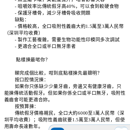
- 咀嚼效率比傳統假牙高40%，可以食到較硬食物
- 保護牙槽骨，減少牙槽骨吸收問題
缺點：
- 價格較高，全口吸附性義齒大約1.5萬至3萬人民幣
（深圳平均收費）
- 製作工藝複雜，需要生物功能性印模同多次調試
- 更適合全口或半口無牙患者
點樣揀最啱你？
睇完成個比較，咁到底點樣揀先最聰明？
按口腔情況揀：
如果你只係缺少少量牙齒，旁邊又有健康牙齒，只
能揀傳統活動假牙。但如果你係全口或半口無牙，吸附性
義齒會可能更適合妳。
按預算揀：
傳統假牙價格親民，全口大約6000至1萬人民幣（深
圳平均收費）；吸附性義齒就要1.5萬至3萬人民幣，但使
用壽命長達數年。