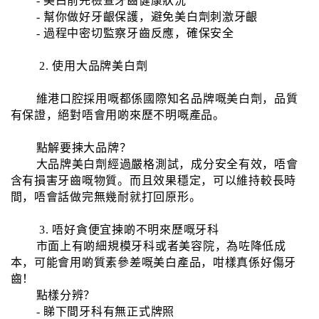
- 美白前先檢查牙齒健康狀況
- 幫你做好牙齦保護，避免美白劑刺激牙齦
- 過程中密切監察牙齒反應，確保安全
2. 使用大品牌美白劑
維港口腔採用嘅都係國際知名品牌嘅美白劑，品質
有保證，絕對唔會用啲來歷不明嘅產品。
點解要揀大品牌？
大品牌美白劑經過嚴格測試，成分安全有效，唔會
含有損害牙齒嘅物質。而且效果穩定，可以維持較長時
間，唔會話做完無幾耐就打回原形。
3. 唔好貪便宜揀啲不明來歷嘅牙科
市面上有啲細規模牙科或者美容院，為咗降低成
本，可能會用啲質素參差嘅美白產品，咁樣真係好傷牙
齒！
點樣分辨？
- 睇下間牙科有無正式牌照