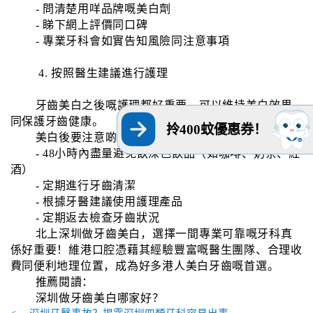
- 問清楚用咩品牌嘅美白劑
- 睇下網上評價同口碑
- 專業牙科會如實告知風險同注意事項
4. 按照醫生建議進行護理
牙齒美白之後嘅護理都好重要，可以維持美白效果
同保護牙齒健康。
拎400蚊優惠券！
美白後要注意啲咩？
- 48小時內盡量避免飲深色飲品（如咖啡、奶茶、紅
酒）
- 定期進行牙齒清潔
- 根據牙醫建議使用護理產品
- 定期返去檢查牙齒狀況
北上深圳做牙齒美白，選擇一間專業可靠嘅牙科真
係好重要！維港口腔憑藉其經驗豐富嘅醫生團隊、合理收
費同便利地理位置，成為好多港人美白牙齒嘅首選。
推薦閱讀：
深圳做牙齒美白哪家好？