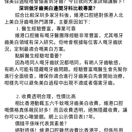
保美白過程唔會傷害到牙齒？今日就同大家詳細講解下！
深圳做牙齒美白邊間牙科比較專業？
綜合比較深圳多家牙科後，維港口腔絕對係港人北
上美白牙齒嘅熱門選擇，主要原因如下：
1. 醫生經驗豐富，專業可靠
維港口腔擁有嘅牙醫團隊經驗非常豐富，尤其喺牙
齒美白領域有深入研究。佢哋會根據每位客人嘅牙齒狀
況，定制最適合嘅美白方案。
點解醫生經驗咁重要？
因為唔同人嘅牙齒狀況都唔同，有啲人牙齒敏感，
有啲人可能有隱藏嘅牙齒問題。經驗豐富嘅醫生會先幫你
進行全面檢查，確保你適合進行牙齒美白先會開始治療，
咁樣先可以避免美白過程中出現不適或者傷害牙齒。
2. 收費透明合理，性價比高
相比香港動輒五六千蚊嘅牙齒美白收費，維港口腔
嘅價格真係親民好多！而且收費透明，絕無隱藏收費，讓
你可以放心噉變靚。網上公示價目表17年。
價錢平係咪代表質素差？
絕對唔係！維港口腔雖然收費比香港平，但係所用