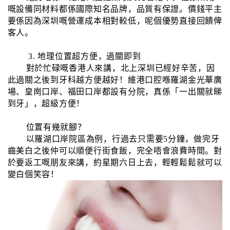
嘅設備同材料都係國際知名品牌，品質有保證。價錢平主
要係因為深圳嘅營運成本相對較低，呢個優勢直接回饋俾
客人。
3. 地理位置超方便，過關即到
對於忙碌嘅香港人來講，北上深圳已經好辛苦，因
此過關之後到牙科越方便越好！維港口腔喺羅湖金光華廣
場、皇崗口岸、福田口岸都設有分院，真係「一出關就睇
到牙」，超級方便！
位置有幾就腳？
以羅湖口岸院區為例，行過去只需要5分鐘，做完牙
齒美白之後仲可以順便行街食飯，完全唔會浪費時間。對
於要返工嘅朋友來講，約星期六日上去，輕輕鬆鬆就可以
變白個笑容！