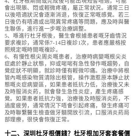
4、杜牙根期間或完成後可能出現短暫唔適，可能
會出現脹、悶或輕微疼痛，屬正常狀況。通常三日
以後唔適狀況會逐漸消退，恢復正常嘅感覺。若三
日後仍有唔適或出現異常疼痛等問題，應及時與醫
生聯係，進行進一步嘅治療調整。
5、喺進行杜牙根後，醫生會根據患者嘅牙齒情況
要求複診，通常係7-14日複診1次，患者應嚴格按
照規定嘅時間嘅複診。
6、有慢性根尖周炎嘅患者，治療時病變嘅根尖炎
症處於靜止狀態，抑或啱啱有急性發作嘅趨勢，自
覺症狀不明顯，就診時僅有輕微叩痛。治療中將根
管內嘅感染物質清除出根管，操作激惹原本靜止狀
態嘅炎症病變區，如果患者抵抗力低，治療後又未
及時服消炎葯，就會發生急性炎症，產生疼痛感
覺。如果患者抵抗力強，治療後及時服消炎葯，不
過度疲勞，通常情況下唔會引起疼痛，發生疼痛可
及時聯繫醫生檢查做牙髓開放引流，口服消炎葯局
部理療，很快會恢復正常。
十二、深圳杜牙根價錢？杜牙根加牙套套餐價