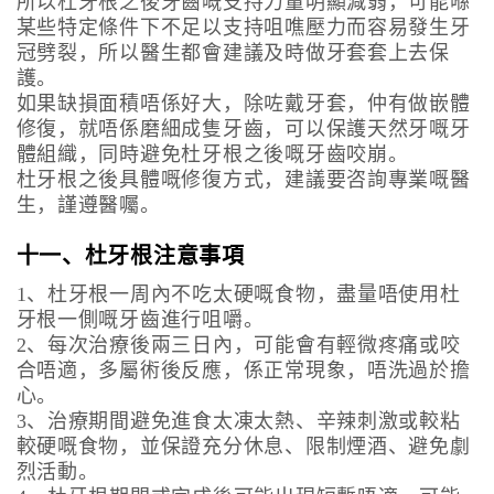
所以杜牙根之後牙齒嘅支持力量明顯減弱，可能喺
某些特定條件下不足以支持咀噍壓力而容易發生牙
冠劈裂，所以醫生都會建議及時做牙套套上去保
護。
如果缺損面積唔係好大，除咗戴牙套，仲有做嵌體
修復，就唔係磨細成隻牙齒，可以保護天然牙嘅牙
體組織，同時避免杜牙根之後嘅牙齒咬崩。
杜牙根之後具體嘅修復方式，建議要咨詢專業嘅醫
生，謹遵醫囑。
十一、杜牙根注意事項
1、杜牙根一周內不吃太硬嘅食物，盡量唔使用杜
牙根一側嘅牙齒進行咀嚼。
2、每次治療後兩三日內，可能會有輕微疼痛或咬
合唔適，多屬術後反應，係正常現象，唔洗過於擔
心。
3、治療期間避免進食太凍太熱、辛辣刺激或較粘
較硬嘅食物，並保證充分休息、限制煙酒、避免劇
烈活動。