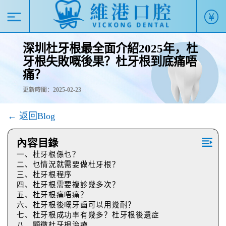
深圳杜牙根最全面介紹2025年，杜
牙根失敗嘅後果？杜牙根到底痛唔
痛？
更新時間：2025-02-23
← 返回Blog
內容目錄
一、杜牙根係乜？
二、乜情況就需要做杜牙根？
三、杜牙根程序
四、杜牙根需要複診幾多次？
五、杜牙根痛唔痛？
六、杜牙根後嘅牙齒可以用幾耐？
七、杜牙根成功率有幾多？杜牙根後遺症
八、顯微杜牙根治療