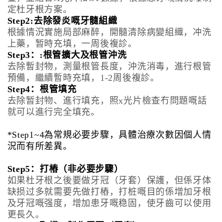
定杜牙根方案。
Step2:去除發炎嘅牙髓組織
根據情況實施局部麻醉，開髓清除病變組織，冲洗
上藥，暂時充填，一周後複診。
Step3：:根管擴大及根管沖洗
去除暫封物，測量根管長度，沖洗消毒，進行根管
預備，繼續暫時充填，1-2周後複診。
Step4：根管填充
去除暂封物、進行填充，照x光片檢查冇問題嘅話
就可以進行完全填充。
*Step1~4為常規必要步驟，具體治療次數因個人情
況而有所差異。
Step5：打樁（非必要步驟）
如果杜牙根之後要做牙冠（牙套）保護，但係牙体
缺损过多就需要先做打樁，打桩嘅目的係增加牙根
及牙冠嘅强度，增加患牙嘅稳固，使牙齒可以使用
更長久。