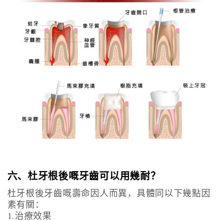
六、杜牙根後嘅牙齒可以用幾耐？
杜牙根後牙齒嘅壽命因人而異，具體同以下幾點因
素有關：
1.治療效果