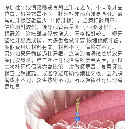
深圳杜牙根價錢喺幾百到上千元之間。不同嘅牙齒
位置，根管數量不同，杜牙根亦都有難易區分。通
常前牙根管數量少（1條牙根），治療相對簡單，
價格相對較低；後牙根管數量多（2-4條牙根），
視野差，治療難度係數增大，價格相對較高。喺牙
齒杜牙根完成後，大多數會做牙套/嵌體保護牙齒，
呢個費用與材料有關，材料不同，價格亦不同。
另外如果牙齒做過杜牙根，之前治療唔徹底導致牙
齒再次發炎，第二次杜牙根治療難度會更大，所以
二次杜牙根價錢亦會比第一次做嘅更貴。如果牙齒
根管比較複雜，或者係選用顯微鏡杜牙根，因為設
備成本不同，醫生技術不同，所以顯微杜牙根也會
更加貴。