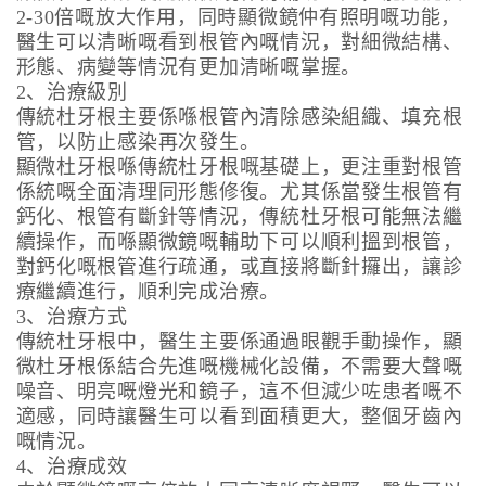
2-30倍嘅放大作用，同時顯微鏡仲有照明嘅功能，
醫生可以清晰嘅看到根管內嘅情況，對細微結構、
形態、病變等情況有更加清晰嘅掌握。
2、治療級別
傳統杜牙根主要係喺根管內清除感染組織、填充根
管，以防止感染再次發生。
顯微杜牙根喺傳統杜牙根嘅基礎上，更注重對根管
係統嘅全面清理同形態修復。尤其係當發生根管有
鈣化、根管有斷針等情況，傳統杜牙根可能無法繼
續操作，而喺顯微鏡嘅輔助下可以順利搵到根管，
對鈣化嘅根管進行疏通，或直接將斷針攞出，讓診
療繼續進行，順利完成治療。
3、治療方式
傳統杜牙根中，醫生主要係通過眼觀手動操作，顯
微杜牙根係結合先進嘅機械化設備，不需要大聲嘅
噪音、明亮嘅燈光和鏡子，這不但減少咗患者嘅不
適感，同時讓醫生可以看到面積更大，整個牙齒內
嘅情況。
4、治療成效