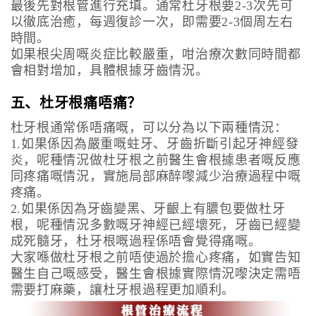
最後先對根管進行充填。通常杜牙根要2-3次先可
以徹底治癒，每週復診一次，即需要2-3個周左右
時間。
如果根尖周嘅炎症比較嚴重，咁治療次數同時間都
會相對增加，具體根據牙齒情況。
五、杜牙根痛唔痛？
杜牙根通常係唔痛嘅，可以分為以下兩種情況：
1.如果係因為嚴重嘅蛀牙、牙齒折斷引起牙神經發
炎，呢種情況做杜牙根之前醫生會根據患者嘅反應
同疼痛嘅情況，實施局部麻醉嚟減少治療過程中嘅
疼痛。
2.如果係因為牙齒變黑、牙齦上有膿包要做杜牙
根，呢種情況多數嘅牙神經已經壞死，牙齒已經變
成死髓牙，杜牙根嘅過程係唔會覺得痛嘅。
大家喺做杜牙根之前唔使過於擔心疼痛，如實告知
醫生自己嘅感受，醫生會根據實際情況嚟決定需唔
需要打麻藥，讓杜牙根過程更加順利。