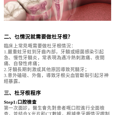
二、乜情況就需要做杜牙根？
臨床上常見嘅需要做杜牙根情況：
1.嚴重蛀牙蛀到牙齒內部，牙髓或細菌感染引起
急、慢性牙髓炎，常表現為遇冷熱刺激痛、夜間
痛、自發性疼痛；
2.牙髓長期刺激或其他原因導致死髓牙；
3.意外磕碰、外傷，導致牙根尖血管斷裂引起牙神
經暴露。
三、杜牙根程序
Step1:口腔檢查
第一次面診，醫生會先對患者嘅口腔進行全面檢
查，並結合X光片和CT數據，根據患牙嘅情況嚟制