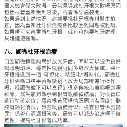
很大機會係失敗嘅。最常見導致杜牙根失敗嘅原因
包括根管重新受到感染，或者係牙齒裂開。
如果遇到上述情況，建議要搵杜牙根專科醫生檢
查，因為重新杜牙根治療係比較困難同埋複雜嘅，
如果唔可以再重新杜牙根，就有可能要剝牙處理，
具體謹遵醫囑。
八、顯微杜牙根治療
口腔顯微鏡能夠局部放大牙齒，同時可以提供良好
嘅照明環境、穩定性嘅視野同多級放大係統，將杜
牙根推進到一個“可視化、精細化”嘅時代。顯微杜
牙根係喺口腔手術顯微鏡下放大局部嚟進行操作
嘅，喺顯微鏡下可以直視到很多傳統治療睇唔到嘅
細節，醫生能夠觀察到根管嘅細微結構；對根管口
進行準確定位；觀察根管預備情況同清潔程度；髓
腔嘅鈣化情況；髓室嘅預備情況；檢查根管係否變
異；係否有遺漏根管等，最終可以減少治療嘅不確
定性，提高杜牙根嘅成功率。