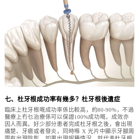
七、杜牙根成功率有幾多？杜牙根後遺症
臨床上杜牙根嘅成功率係比較高，約80-90%，不過
醫療上冇乜治療係可以保證100%成功嘅，成效亦
因人而異。好少部分患者完成杜牙根之後，會出現
痛楚、牙瘡或者發炎，同時喺 X 光片中顯示牙腳周
圍有出現陰影。如果出現呢種情況，就代表杜牙根