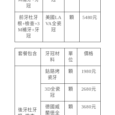
冠
前牙杜牙
美國LA
顆
5480元
根+檢查+3
VA全瓷
M補牙+牙
冠
冠
套餐包含
牙冠材
單
價格
料
位
鈷鉻烤
顆
1980元
瓷牙
3D全瓷
顆
2680元
冠
德國威
顆
3680元
後牙杜牙
蘭徳全