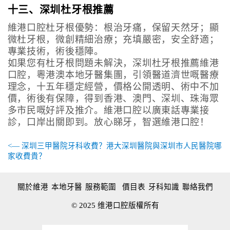
十三、深圳杜牙根推薦
維港口腔杜牙根優勢：根治牙痛，保留天然牙；顯
微杜牙根，微創精細治療；充填嚴密，安全舒適；
專業技術，術後穩陣。
如果您有杜牙根問題未解決，深圳杜牙根推薦維港
口腔，粵港澳本地牙醫集團，引領醫道濟世嘅醫療
理念，十五年穩定經營，價格公開透明、術中不加
價，術後有保障，得到香港、澳門、深圳、珠海眾
多市民嘅好評及推介。維港口腔以廣東話專業接
診，口岸出關即到。放心睇牙，智選維港口腔！
<— 深圳三甲醫院牙科收費？港大深圳醫院與深圳市人民醫院哪
家收費貴？
關於維港
本地牙醫
服務範圍
價目表
牙科知識
聯絡我們
© 2025 维港口腔版權所有