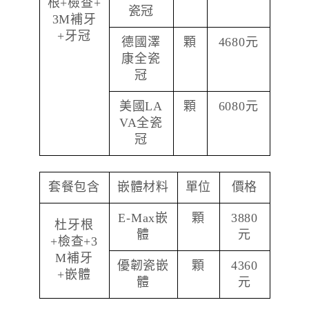
根+檢查+
瓷冠
3M補牙
+牙冠
德國澤
顆
4680元
康全瓷
冠
美國LA
顆
6080元
VA全瓷
冠
套餐包含
嵌體材料
單位
價格
E-Max嵌
顆
3880
杜牙根
體
元
+檢查+3
M補牙
優韌瓷嵌
顆
4360
+嵌體
體
元