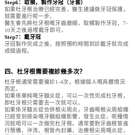
Step6：取模，製作牙冠（牙套）
如果杜牙根治療已經完善，醫生建議做牙冠保護，
就需要進行呢一步。
醫生會先將杜牙根嘅牙齒磨細，取模製作牙冠，7-
10天之後過嚟戴牙即可。
Step7：戴牙冠
牙冠製作完成之後，按照預約時間到診戴牙就完成
成個過程。
四、杜牙根需要複診幾多次？
杜牙根通常需要複診1-4次，根據個人嘅具體情況
而定。
如果係單純嘅牙髓炎症，可以一次性完成杜牙根，
即杜牙根只需要去一次就可以。
如果係牙髓炎症合併根尖周炎，牙齒嘅根尖周組織
已經受到感染嘅牙髓組織影響，發生炎症，呢種情
況就唔可以一次做完杜牙根。通常要對牙齒根管進
行預備、沖洗、根管內封藥，治療根尖周嘅炎症，