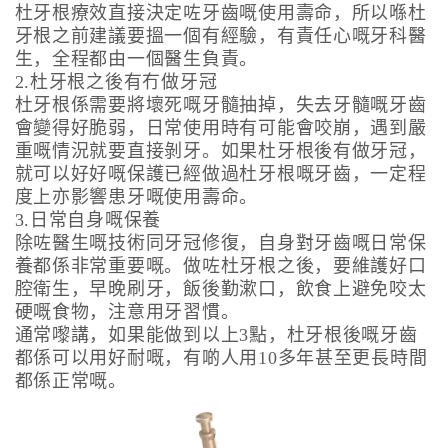
杜牙根療效直接決定咗牙齒嘅使用壽命，所以喺杜
牙根之前建議要搵一個有經驗，有責任心嘅牙科醫
生，全程都由一個醫生負責。
2.杜牙根之後有冇做牙冠
杜牙根係需要將壞死嘅牙髓抽掉，失去牙髓嘅牙齒
會變得好脆弱，日常使用時有可能會咬崩，遇到嚴
重嘅情況就要直接剝牙。如果杜牙根後有做牙冠，
就可以好好嘅保護已經做過杜牙根嘅牙齒，一定程
度上亦影響患牙嘅使用壽命。
3.日常自身嘅保養
除咗醫生嘅技術同牙冠修復，自身對牙齒嘅日常保
養都係非常重要嘅。做咗杜牙根之後，要維護好口
腔衛生，早晚刷牙，飯後勤漱口，飲食上避免咬太
硬嘅食物，注意用牙習慣。
通常嚟講，如果能做到以上3點，杜牙根後嘅牙齒
都係可以用好耐嘅，有啲人用10多年甚至更長時間
都係正常嘅。