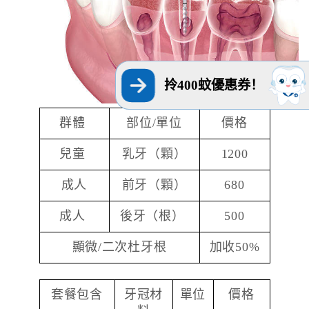
拎400蚊優惠券！
群體
部位/單位
價格
兒童
乳牙（顆）
1200
成人
前牙（顆）
680
成人
後牙（根）
500
顯微/二次杜牙根
加收50%
套餐包含
牙冠材
單位
價格