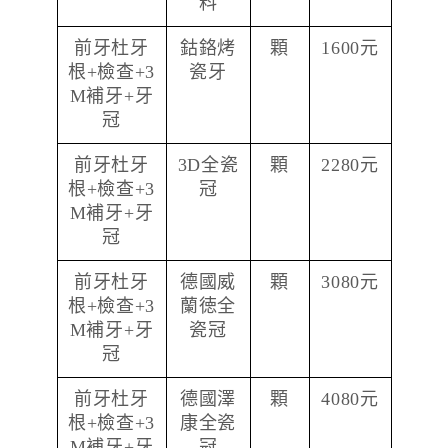
料
前牙杜牙
鈷鉻烤
顆
1600元
根+檢查+3
瓷牙
M補牙+牙
冠
前牙杜牙
3D全瓷
顆
2280元
根+檢查+3
冠
M補牙+牙
冠
前牙杜牙
德國威
顆
3080元
根+檢查+3
蘭徳全
M補牙+牙
瓷冠
冠
前牙杜牙
德國澤
顆
4080元
根+檢查+3
康全瓷
M補牙+牙
冠