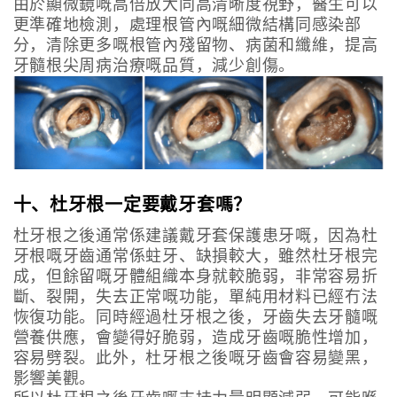
由於顯微鏡嘅高倍放大同高清晰度視野，醫生可以
更準確地檢測，處理根管內嘅細微結構同感染部
分，清除更多嘅根管內殘留物、病菌和纖維，提高
牙髓根尖周病治療嘅品質，減少創傷。
十、杜牙根一定要戴牙套嗎？
杜牙根之後通常係建議戴牙套保護患牙嘅，因為杜
牙根嘅牙齒通常係蛀牙、缺損較大，雖然杜牙根完
成，但餘留嘅牙體組織本身就較脆弱，非常容易折
斷、裂開，失去正常嘅功能，單純用材料已經冇法
恢復功能。同時經過杜牙根之後，牙齒失去牙髓嘅
營養供應，會變得好脆弱，造成牙齒嘅脆性增加，
容易劈裂。此外，杜牙根之後嘅牙齒會容易變黑，
影響美觀。