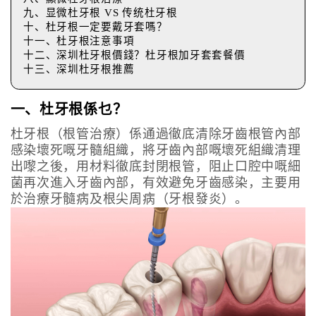
九、显微杜牙根 VS 传统杜牙根
十、杜牙根一定要戴牙套嗎？
十一、杜牙根注意事項
十二、深圳杜牙根價錢？杜牙根加牙套套餐價
十三、深圳杜牙根推薦
一、杜牙根係乜？
杜牙根（根管治療）係通過徹底清除牙齒根管內部
感染壞死嘅牙髓組織，將牙齒內部嘅壞死組織清理
出嚟之後，用材料徹底封閉根管，阻止口腔中嘅細
菌再次進入牙齒內部，有效避免牙齒感染，主要用
於治療牙髓病及根尖周病（牙根發炎）。