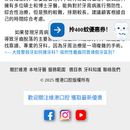
擁有多位碩士和博士牙醫，能夠對於牙周病進行預防性、
綜合性治療，但是預約較難，排期較長，建議顧客根據自
己的時間綜合考慮。
拎400蚊優惠券！
如果發現牙周病，建議要及時治療，因為牙周病是
導致牙齒脫落的主要原因，北上深圳治療牙科，建議要尋
找靠譜、專業的牙科，因為牙周治療是一項複雜的手術。
<— 大陸整假牙如何揀牙科？吸附性義齒同普通假牙區別？
關於維港
本地牙醫
服務範圍
價目表
牙科知識
聯絡我們
© 2025 维港口腔版權所有
歡迎關注維港口腔 獲取最新優惠