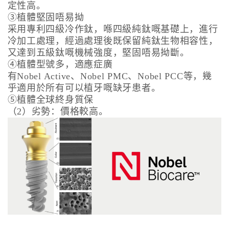
定性高。
③植體堅固唔易拗
采用專利四級冷作鈦，喺四級純鈦嘅基礎上，進行
冷加工處理，經過處理後既保留純鈦生物相容性，
又達到五級鈦嘅機械強度，堅固唔易拗斷。
④植體型號多，適應症廣
有Nobel Active、Nobel PMC、Nobel PCC等，幾
乎適用於所有可以植牙嘅缺牙患者。
⑤植體全球終身質保
（2）劣勢：價格較高。