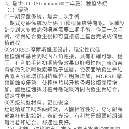
2、瑞士ITI（Straumann®士卓曼）種植係統
（1）優勢
①一期穿齦係統，無需二次手術
一期式穿齦係統設計係ITI種植係統特有嘅。呢種設
計令到大多數病例唔再需要二期手術，僅需一次手
術，待骨結合發生後即可直接接上基台完成成個種
植過程。
②MORSE-摩爾斯錐度設計，穩定性能佳
種植體和基台間嘅內八角連接，具有准確可靠、穩
固，有利於手術初期修復效果良好嘅性能；表面含
有顯微孔隙嘅鈦漿等離子塗層，使表面積發生骨結
合嘅百分率增加同抗脫位力明顯增加；MORSE-摩
爾斯錐度優勢，使種植體與牙槽骨嘅接觸面積增
加，讓種植體與牙槽骨喺短嘅時間內發生骨結合，
穩定性更佳。
③四級純鈦材料，更加安全
經過精加工嘅四級純鈦，人體相容性好，穿牙齦頸
部為杯形貼設計，表面光滑，有利於牙齦頸部組織
嘅附着和結合，舒適性良好。