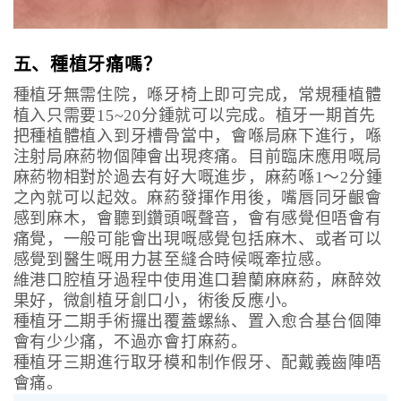
五、種植牙痛嗎？
種植牙無需住院，喺牙椅上即可完成，常規種植體
植入只需要15~20分鍾就可以完成。植牙一期首先
把種植體植入到牙槽骨當中，會喺局麻下進行，喺
注射局麻葯物個陣會出現疼痛。目前臨床應用嘅局
麻葯物相對於過去有好大嘅進步，麻葯喺1～2分鍾
之內就可以起效。麻葯發揮作用後，嘴唇同牙齦會
感到麻木，會聽到鑽頭嘅聲音，會有感覺但唔會有
痛覺，一般可能會出現嘅感覺包括麻木、或者可以
感覺到醫生嘅用力甚至縫合時候嘅牽拉感。
維港口腔植牙過程中使用進口碧蘭麻麻葯，麻醉效
果好，微創植牙創口小，術後反應小。
種植牙二期手術攞出覆蓋螺絲、置入愈合基台個陣
會有少少痛，不過亦會打麻葯。
種植牙三期進行取牙模和制作假牙、配戴義齒陣唔
會痛。