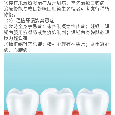
③存在未治療嘅齲病及牙周病，需先治療口腔病，
治療後能養成良好嘅口腔衛生習慣者可考慮行種植
修復。
（2）種植牙絕對禁忌症
①臨時全身禁忌症：未控制嘅急性炎症；妊娠；短
期內服用抗凝葯或免疫抑制劑；短期內身體與心理
壓力超負荷。
②種植絕對禁忌症：精神心理存在異常；嚴重冠心
病、心臟病。