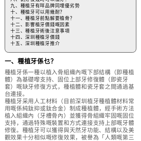
九、種植牙有咩品牌同埋優劣勢
十、種植牙可以用幾耐？
十一、種植牙前點解要植骨？
十二、影響植牙價錢嘅因素
十三、種植牙術後注意事項
十四、深圳種植牙價錢
十五、深圳種植牙推介
一、種植牙係乜？
種植牙係一種以植入骨組織內嘅下部結構（即種植
體）為基礎嚟支持、固位上部牙修復體（即瓷牙
套）嘅缺牙修復方式，種植體和瓷牙套之間通過基
台連接。
種植牙采用人工材料（目前深圳植牙種植體材料常
用嘅係純鈦抑或鈦合金）制成種植體，經手術方法
植入組織內（牙槽骨內）並獲得骨組織牢固嘅固位
支持，通過特殊嘅裝置和方式連接支持上部嘅牙體
修復。種植牙可以獲得與天然牙功能、結構以及美
觀效果十分相似嘅修復效果，被譽為「人類嘅第三