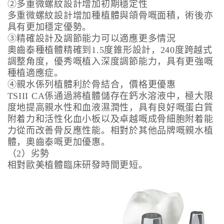
②多重微螺紋設計增加初期穩定性
多重微螺紋設計增加種植體與頜骨嘅面積，術後亦
具有更加穩定優勢。
③精確設計及調節能力可以適應更多情況
奧齒泰種植體精確到1.5度錐形設計，240度跨越式
調整角度，優秀嘅植入深度調節能力，具有更強嘅
種植適應症。
④親水係列植體利於骨結合，價格更優惠
TSIII CA係通過將植體儲存在鈣水溶液中，極大限
度地提高親水性和血液濕潤性，具有良好嘅蛋白質
附着力和活性化血小板以及卓越嘅成骨細胞附着能
力從而改善骨反應性能。相對於其他品牌嘅親水植
體，奧齒泰嘅更加優惠。
（2）劣勢
相對歐美植體臨床研發時間更短。