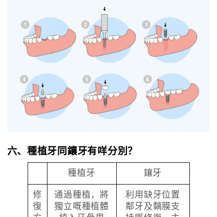
六、種植牙同鑲牙有咩分別？
種植牙
鑲牙
修
通過種植，將
利用缺牙位置
復
獨立嘅種植體
鄰牙及黐膜支