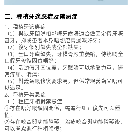
二、種植牙適應症及禁忌症
1、種植牙適應症
（1）與缺牙間隙相鄰嘅牙齒唔適合做固定假牙嘅
基牙，抑或患者本身唔想磨兩邊嘅好牙；
（2）後牙個別缺失或全部缺失；
（3）全口牙齒缺失，牙槽骨嚴重萎縮，傳統嘅全
口假牙修復固位唔好；
（4）活動假牙固位差，牙齦唔可以承受力量，經
常疼痛、潰瘍；
（5）對義齒嘅修復要求高，但係常規義齒又唔可
以滿足。
2、種植牙禁忌症
（1）種植牙相對禁忌症
①存在唔好嘅頜間關係，需進行糾正後先可以種
植；
②存在咬合與功能障礙，治療咬合與功能障礙後，
可以考慮進行種植修復；