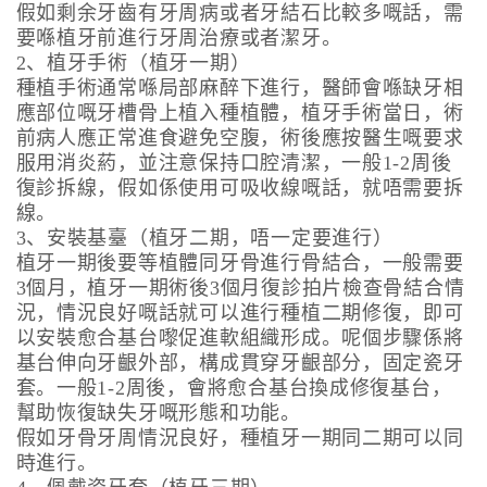
假如剩余牙齒有牙周病或者牙結石比較多嘅話，需
要喺植牙前進行牙周治療或者潔牙。
2、植牙手術（植牙一期）
種植手術通常喺局部麻醉下進行，醫師會喺缺牙相
應部位嘅牙槽骨上植入種植體，植牙手術當日，術
前病人應正常進食避免空腹，術後應按醫生嘅要求
服用消炎葯，並注意保持口腔清潔，一般1-2周後
復診拆線，假如係使用可吸收線嘅話，就唔需要拆
線。
3、安裝基臺（植牙二期，唔一定要進行）
植牙一期後要等植體同牙骨進行骨結合，一般需要
3個月，植牙一期術後3個月復診拍片檢查骨結合情
況，情況良好嘅話就可以進行種植二期修復，即可
以安裝愈合基台嚟促進軟組織形成。呢個步驟係將
基台伸向牙齦外部，構成貫穿牙齦部分，固定瓷牙
套。一般1-2周後，會將愈合基台換成修復基台，
幫助恢復缺失牙嘅形態和功能。
假如牙骨牙周情況良好，種植牙一期同二期可以同
時進行。