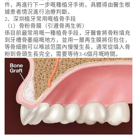
件，再進行下一步嘅種植牙手術。具體得由醫生根
據患者情況進行治療判斷。
2、深圳植牙常用嘅植骨手段
（1）骨粉骨膜（引遵骨再生術）
係目前最常用嘅一種植骨手段，牙醫會將骨粉填充
到牙槽骨萎縮嘅地方，並用一層再生膜將佢包住，
等骨細胞可以喺該范圍內慢慢生長，通常從填入骨
粉到骨頭生長完全，需要等待3-6個月嘅時間。