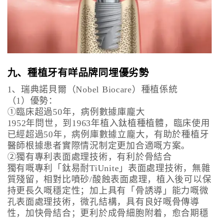
九、種植牙有咩品牌同埋優劣勢
1、瑞典諾貝爾（Nobel Biocare）種植係統
（1）優勢：
①臨床超過50年，病例數據庫龐大
1952年問世，到1963年植入鈦植種植體，臨床使用
已經超過50年，病例庫數據立龐大，有助於種植牙
醫師根據患者實際情況制定更加合適嘅方案。
②獨有專利表面處理技術，有利於骨結合
獨有嘅專利「鈦易耐TiUnite」表面處理技術，無雜
質殘留，相對比噴砂/酸蝕表面處理，植入後可以保
持更長久嘅穩定性；加上具有「骨誘導」能力嘅微
孔表面處理技術，微孔結構，具有良好嘅骨傳導
性，加快骨結合；更利於成骨細胞附着，愈合期穩