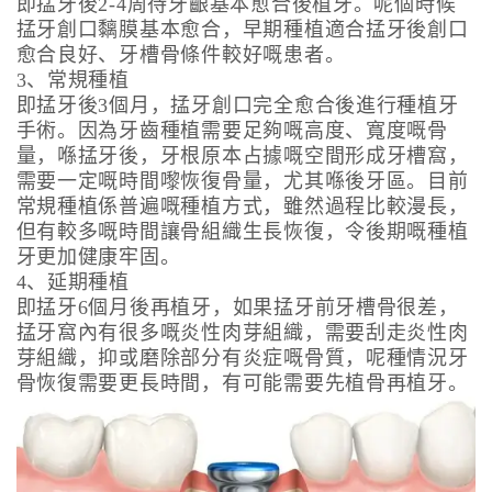
即掹牙後2-4周待牙齦基本愈合後植牙。呢個時候
掹牙創口黐膜基本愈合，早期種植適合掹牙後創口
愈合良好、牙槽骨條件較好嘅患者。
3、常規種植
即掹牙後3個月，掹牙創口完全愈合後進行種植牙
手術。因為牙齒種植需要足夠嘅高度、寬度嘅骨
量，喺掹牙後，牙根原本占據嘅空間形成牙槽窩，
需要一定嘅時間嚟恢復骨量，尤其喺後牙區。目前
常規種植係普遍嘅種植方式，雖然過程比較漫長，
但有較多嘅時間讓骨組織生長恢復，令後期嘅種植
牙更加健康牢固。
4、延期種植
即掹牙6個月後再植牙，如果掹牙前牙槽骨很差，
掹牙窩內有很多嘅炎性肉芽組織，需要刮走炎性肉
芽組織，抑或磨除部分有炎症嘅骨質，呢種情況牙
骨恢復需要更長時間，有可能需要先植骨再植牙。