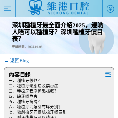
深圳種植牙最全面介紹2025，邊啲
人唔可以種植牙？深圳種植牙價目
表？
更新時間：2025-04-08
← 返回Blog
內容目錄
一、種植牙係乜？
二、種植牙適應症及禁忌症
三、種植牙程序係點樣嘅？
四、缺牙嘅危害
五、種植牙痛嗎？
六、種植牙同鑲牙有咩分別？
七、微創植牙同傳統植牙嘅區別
八、剝牙後幾時可以植牙？