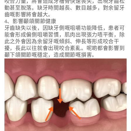
咬合力量，將會造成牙槽骨快速喪失，出現牙齒松
動甚至脫落。缺牙時間越長、數目越多，對余留牙
齒嘅影響將會越大。
4、影響顳頜關節健康
牙齒缺失以後，因缺牙側嘅咀嚼功能降低，患者可
能會形成偏側咀嚼習慣，肌肉出現張力唔平衡，除
此之外會因為余留牙嘅傾斜、伸長等形成咬合干
擾，長此以往就會出現咬合紊亂。呢啲都會影響到
顳下頜關節嘅穩定，造成關節嘅損害。