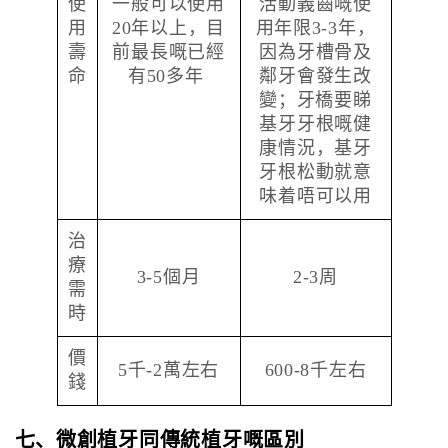
使
一般可以使用
活動義齒嘅使
用
20年以上，目
用年限3-3年，
壽
前最長嘅已經
因為牙槽骨及
命
有50多年
鄰牙會發生改
變；
牙橋要睇
基牙牙根嘅健
康情況，基牙
牙根松動就意
味着唔可以用
治
療
3-5個月
2-3周
需
時
價
5千-2萬左右
600-8千左右
錢
七、微創植牙同傳統植牙嘅區別