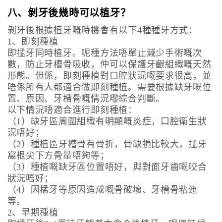
八、剝牙後幾時可以植牙？
剝牙後根據植牙嘅時機會有以下4種種牙方式：
1、即刻種植
即掹牙同時植牙。呢種方法唔單止減少手術嘅次
數，防止牙槽骨吸收，仲可以保護牙齦組織嘅天然
形態。但係，即刻種植對口腔狀況嘅要求很高，並
唔係所有人都適合做即刻種植。需要根據缺牙嘅位
置、原因、牙槽骨嘅情況嚟綜合判斷。
以下情況唔適合進行即刻種植：
（1）缺牙區周圍組織有明顯嘅炎症，口腔衛生狀
況唔好；
（2）種植區牙槽骨有骨折，骨缺損比較大，掹牙
窩根尖下方骨量唔夠等；
（3）種植嘅缺牙區位置唔好，與對面牙齒嘅咬合
狀況唔好；
（4）因掹牙等原因造成嘅骨破壞、牙槽骨粘連
等。
2、早期種植