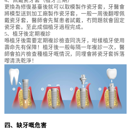
4、佩戴瓷牙套（植牙三期）
更換為修復基臺後就可以取模製作瓷牙套，牙醫會
將模型送到加工廠製作瓷牙套，一般一周後翻嚟佩
戴瓷牙套，醫師會先幫患者試戴，冇問題就會固定
瓷牙套。至此成個植牙過程完成。
5、植牙後定期複診
喺植牙後需要定期複診檢查同洗牙，咁樣植牙使用
壽命先有保障！植牙後一般每隔一年複診一次，醫
師會拍片檢查種植牙嘅情況，同埋會將瓷牙套拆落
嚟清洗乾淨！
四、缺牙嘅危害