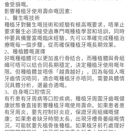
會受損嘅。
影響種植牙使用壽命嘅因素：
1、醫生嘅技術
種植牙對醫生嘅技術和經驗有極高嘅要求，唔單止
要求醫生必須接受過專門嘅種植學習和培訓，同時
仲要具備豐富嘅臨床經驗，先可以準確完成種植治
療嘅每一個步驟，從而確保種植牙嘅長期效果。
2、種植體嘅選擇
好嘅種植體可以更加進行骨結合，而種植體與骨組
織可唔可以結合同長期穩定，決定種植牙使用嘅年
限。但種植體並唔係「越貴越好」，因為每個人嘅
牙齒情況唔同，適合嘅種植牙亦唔同，需要具體情
況具體分析，選最合適嘅。
3、自身嘅口腔情況
有冇患有牙周病等口腔疾病，種植牙周圍牙齒嘅健
康狀態會直接影響種植牙嘅使用壽命。如果患者患
有牙周炎，要先控制好炎症，保證牙周組織嘅健
康；如果患者缺牙時間太長，出現牙槽骨萎縮嘅情
況，可能就要先植骨後種植。如果植牙前冇處理好