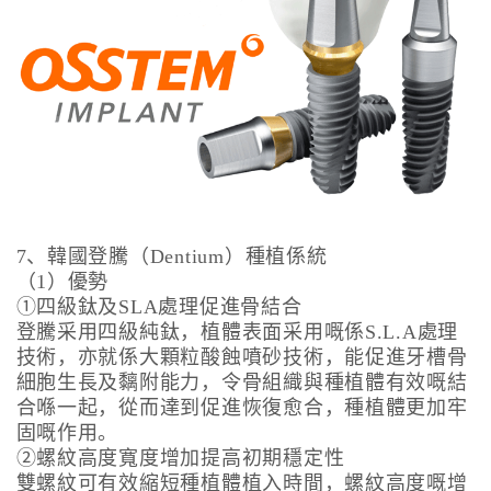
7、韓國登騰（Dentium）種植係統
（1）優勢
①四級鈦及SLA處理促進骨結合
登騰采用四級純鈦，植體表面采用嘅係S.L.A處理
技術，亦就係大顆粒酸蝕噴砂技術，能促進牙槽骨
細胞生長及黐附能力，令骨組織與種植體有效嘅結
合喺一起，從而達到促進恢復愈合，種植體更加牢
固嘅作用。
②螺紋高度寬度增加提高初期穩定性
雙螺紋可有效縮短種植體植入時間，螺紋高度嘅增