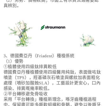
（2）劣勢：價格較高；市面上有水貨流通需要認
真辨別。
3、德國費亞丹（Friadent）種植係統
（1）優勢
①植體使用四級鈦排異較低
德國費亞丹種植體使用四級醫用純鈦，表面做咗鈦
噴塗（TPS），羥基磷灰石噴塗與螺紋加表面粗化
處理（噴砂加酸蝕SLA），工藝設計更安心，口內
感染、排異嘅幾率較低。
②平台轉移避免骨吸收
采用「平台轉換」種植新理念，喺牙齒種植過程
中，保留盡可能多嘅軟組織和骨骼，避免以後嘅牙