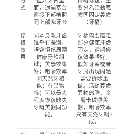
方
植入牙骨里
持嘅修復，主
式
面，通過基台
要分為活動義
連接下部植體
齒同固定義齒
同上部瓷牙套
（牙橋）
修
同本身嘅牙齒
牙橋需要磨走
復
幾乎冇差別，
部分健康牙齒
效
唔會損傷周圍
固定，遠期修
果
健康牙體組
復效果唔好，
織；美學效果
假如牙齒或者
好；咀嚼效率
牙周出現問題
同天然牙相
需要拆除重
似；冇異物
做。
活動義齒
感；可以最大
異物感強，金
程度恢復缺失
屬卡環唔美
牙嘅美觀同功
觀，咀嚼效率
能。
只有天然牙嘅3
成。