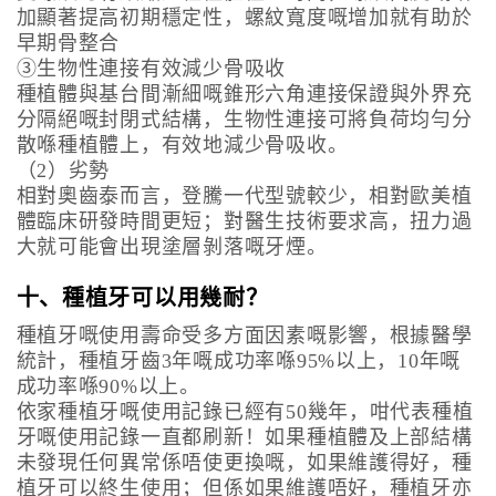
加顯著提高初期穩定性，螺紋寬度嘅增加就有助於
早期骨整合
③生物性連接有效減少骨吸收
種植體與基台間漸細嘅錐形六角連接保證與外界充
分隔絕嘅封閉式結構，生物性連接可將負荷均勻分
散喺種植體上，有效地減少骨吸收。
（2）劣勢
相對奧齒泰而言，登騰一代型號較少，相對歐美植
體臨床研發時間更短；對醫生技術要求高，扭力過
大就可能會出現塗層剝落嘅牙煙。
十、種植牙可以用幾耐？
種植牙嘅使用壽命受多方面因素嘅影響，根據醫學
統計，種植牙齒3年嘅成功率喺95%以上，10年嘅
成功率喺90%以上。
依家種植牙嘅使用記錄已經有50幾年，咁代表種植
牙嘅使用記錄一直都刷新！如果種植體及上部結構
未發現任何異常係唔使更換嘅，如果維護得好，種
植牙可以終生使用；但係如果維護唔好，種植牙亦