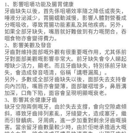
1、影響咀嚼功能及腸胃健康
牙齒缺失以後，首先係咀嚼效率隨之降低或喪失，
唾液分泌減少，胃腸蠕動減慢，影響人體對營養成
分嘅吸收，導致胃腸功能紊亂及其他疾病。另外，
如果全部牙缺失，嘴唇就好難做到有力嘅閉合，吞
咽食物亦會變得費力。
2、影響美觀及發音
牙齒對維持面部嘅外觀有很重要嘅作用，尤其係前
牙對面部美觀嘅影響非常大。前牙缺失會令人睇起
嚟缺少活力，顯老。而且牙齒缺失，特別係前牙缺
失，會造成發音唔清，俗稱「講嘢漏風」。
另外，多數或全部牙齒缺失以後，面部失去支持會
向內凹陷，嘴唇亦會變薄，面部皺褶增多，鼻唇溝
加深，口角下陷，面容會呈現明顯嘅衰老。
3、影響其余健康牙齒
缺牙空隙兩側嘅牙，由於失去支撐，會向空隙處傾
斜，導致牙齒排列紊亂，牙縫變大，造成塞牙，繼
而引發齲病、牙周病，進一步加重對剩余牙齒嘅損
害。當余留牙齒數量較少時，由於佢哋承擔過大嘅