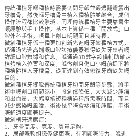
傳統種植牙喺種植時需要切開牙齦並通過翻瓣露出
牙槽骨，然後喺牙槽骨中植入種植體並縫合，成個
操作流程都比較繁瑣。同埋傳統種植牙主要靠醫生
嘅經驗與手工操作，基本上算係一種「開放式」口
腔外科手術，唔單止創口明顯而且耗時長。
微創種植牙係一種更加創新先進嘅牙齒種植方式，
係通過先進高端嘅口腔診療儀器獲得缺失牙患者嘅
詳細口腔數據和信息，喺通過3D數字設備輔助確定
植體植入位置和深度，喺微創且傷口小嘅前提下將
種植體植入牙槽骨，從而達到有效修復牙齒缺失嘅
目的。
微創種植牙擺脫傳統種植牙切開牙齦等步驟，將手
術中嘅創口明顯縮小，將創傷降低，大大減少腫痛
和出血量，大幅度縮短種植過程所需嘅時間，而且
減少感染嘅風險，術後幾乎唔會疼痛和腫脹，手術
嘅舒適度顯著提升。
微創植牙適應症：
1、牙骨高度、寬度、質量足夠。
2、局部嘅軟組織係健康嘅，冇明顯嘅張力，喺進