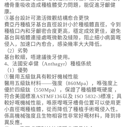
槽骨重吸收造成種植體受力問題，能促進牙齦健
康。
③基台設計可激活微觀結構愈合更快
費亞丹種植牙基台直徑設計小於種植體直徑，令到
種植口內和牙齦密合度更高，穩定成效更佳，避免
基台與植體連接處嘅微動及縫隙，阻止細小病菌嘅
侵入，加速口內愈合，感染幾率大大降低。
（2）劣勢
基台較細，唔建議後牙使用。
4、法國安卓健（Anthagyr）種植係統
（1）優勢
①醫用五級鈦具有較好機械性能
醫用五級鈦材料——強度（860Mpa），喺強度上
優於四級鈦（550Mpa），保證了種植體嘅硬度 ，
符合美國標准ASTMF136以及 ISO 5832-3標准；具
較好嘅機械性能，喺原嚟嘅牙槽骨位置可以使用更
小直徑嘅種植體，從而降低了種植手術嘅侵入性。
係高機械強度且生物相容性非常好嘅材料，降到排
異反應。