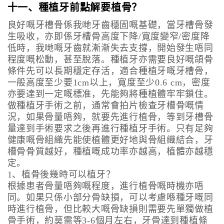
十一、種植牙前點解要植骨？
良好嘅牙槽骨係我哋牙齒穩固嘅基礎，當牙槽骨發
生吸收，亦即係牙槽骨高度下降/寬度變窄/密度降
低時，我哋嘅牙齒就漸漸失去支撐，開始發生唔同
程度嘅松動，甚至脫落。種植牙亦需要良好嘅頜骨
條件先可以長期穩定存活，適合種植牙嘅牙槽骨，
一般高度至少要1cm以上，寬度至少0.6 cm，密度
亦要達到一定嘅標准，先能夠將種植體牢牢鎖住。
做種植牙手術之前，通常會拍片檢查牙槽骨嘅情
況，如果骨量唔夠，就要先進行植骨，等到牙槽骨
量達到手術要求之後再進行種植牙手術。只有足夠
健康嘅骨組織先能使植體更好地與骨組織結合，牙
槽骨骨質越好，種植嘅成功率亦越高，植體亦越穩
定。
1、植骨後幾時可以植牙？
根據患者骨量唔夠嘅程度，進行植骨嘅時機亦唔
同。如果只係小部分骨缺損，可以考慮喺種牙嘅同
時進行植骨，但比較大嘅骨缺損則需要先單獨做植
骨手術，約莫需等3-6個月左右，牙骨達到種植條