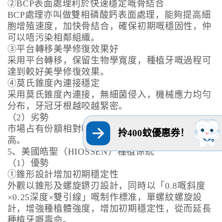
②BCP表面處理利於快速穩定嘅骨結合
BCP處理亦叫做雙相磷酸鈣表面處理，能夠提高細
胞增殖速度，加快骨結合，確保初期嘅穩固性，仲
可以唔污染相鄰組織。
③平台轉移美學修復效果好
采用平台轉移，保留生物學寬度，種植牙嘅過程可
達到較好美學修復效果。
④莫氏錐度內連接穩定
采用莫氏錐度內連接，無細菌侵入，機械應力均勻
分布，牙冠牙根越咬越緊密。
（2）劣勢
市場占有份額相對嚟講較低，價格比韓係種植牙
拎400蚊優惠券！
高。
5、美國皓聖（HIOSSEN）種植係統
（1）優勢
①錐形設計增加初期穩定性
外觀以錐形及螺旋鎅刃設計，同時以「0.8嘅斜度
×0.25深度×雙引線」嘅制作標准，單螺紋螺旋設
計，增強種植體強度，增加初期穩定性，從而延長
種植牙嘅壽命。