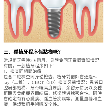
三、種植牙程序係點樣嘅？
常規植牙需時3-6個月，具體會同牙齒嘅實際情況
有關。一般植牙程序如下：
1、檢查同相關治療
包含口腔檢查同身體檢查，植牙前醫師會通過x-
ray（二維）、CBCT（3D）檢查牙齒情況：患者口
腔局部結構、牙骨嘅高度厚度、余留牙情況以及種
植體與骨組織界面結構、修復體邊緣密合性。同時
會確定有冇心臟病、腦血管疾病等，測量血糖和血
壓，保證種植手術嘅安全性。