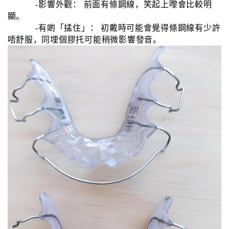
-影響外觀： 前面有條鋼線，笑起上嚟會比較明
顯。
-有啲「掹住」： 初戴時可能會覺得條鋼線有少許
唔舒服，同埋個膠托可能稍微影響發音。