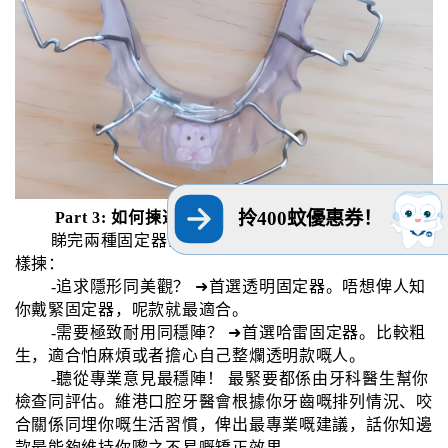
拎400蚊優惠券！
Part 3: 如何揀選最適合你嘅固定器？
睇完兩種固定器介紹，係咪清晰咗呢？最後教你點
樣揀：
-追求隱形同美觀？ ➜首選透明固定器。唔想俾人知
你戴緊固定器，呢款就最適合。
-需要極致耐用同穩陣？ ➜首選哈雷固定器。比較粗
生，適合怕麻煩或者擔心自己整爛透明款嘅人。
-聽從專業意見最穩陣！ 最緊要都係由牙科醫生幫你
檢查同評估。維港口腔牙醫會根據你牙齒嘅排列情況、咬
合關係同埋你嘅生活習慣，俾出最專業嘅建議，話你知邊
款最能夠維持你嚟之不易嘅矯正效果。