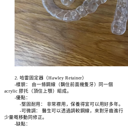
2. 哈雷固定器（Hawley Retainer）
-樣貌： 由一條鋼線（黐住前面幾隻牙）同一個
acrylic 膠托（頂住上顎）組成。
-優點：
-堅固耐用： 非常襟用，保養得宜可以用好多年。
-可微調： 醫生可以透過調較鋼線，來對牙齒進行
少量嘅移動同修正。
-缺點：