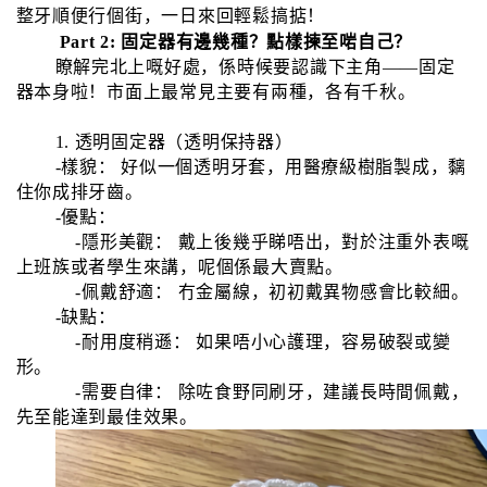
整牙順便行個街，一日來回輕鬆搞掂！
Part 2: 固定器有邊幾種？點樣揀至啱自己？
瞭解完北上嘅好處，係時候要認識下主角——固定
器本身啦！市面上最常見主要有兩種，各有千秋。
1. 透明固定器（透明保持器）
-樣貌： 好似一個透明牙套，用醫療級樹脂製成，黐
住你成排牙齒。
-優點：
-隱形美觀： 戴上後幾乎睇唔出，對於注重外表嘅
上班族或者學生來講，呢個係最大賣點。
-佩戴舒適： 冇金屬線，初初戴異物感會比較細。
-缺點：
-耐用度稍遜： 如果唔小心護理，容易破裂或變
形。
-需要自律： 除咗食野同刷牙，建議長時間佩戴，
先至能達到最佳效果。