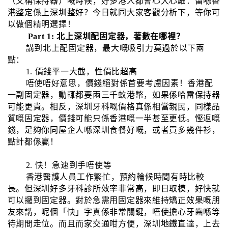
（又稱保持器）嘅時候，好多港人都會心大心細：留喺香
港整定係上深圳整好？今日就同大家客觀分析下，等你可
以做個精明選擇！
Part 1: 北上深圳配固定器，著數在哪裡？
講到北上配固定器，最大嘅吸引力莫過於以下兩
點：
1. 價錢平一大截，性價比超高
唔使唔好意思，價錢絕對係首要考慮因素！香港配
一副固定器，動輒都要兩三千蚊港幣，如果係哈雷保持器
可能更貴。相反，深圳牙科嘅價格真係相當親民，同樣品
質嘅固定器，價錢可能只係香港嘅一半甚至更低。慳返嘅
錢，足夠你同屋企人喺深圳食餐好嘅，或者買多幾件衫，
點計都係贏！
2. 快！急速到手唔使等
香港醫護人員工作繁忙，預約輪候時間有時比較
長。但深圳好多牙科診所效率非常高，即日取模，好快就
可以攞到固定器。對於急需用固定器來維持矯正效果嘅朋
友來講，呢個「快」字真係非常關鍵，唔使擔心牙齒喺等
待期間走位。而且而家交通咁方便，深圳地鐵直達，上去