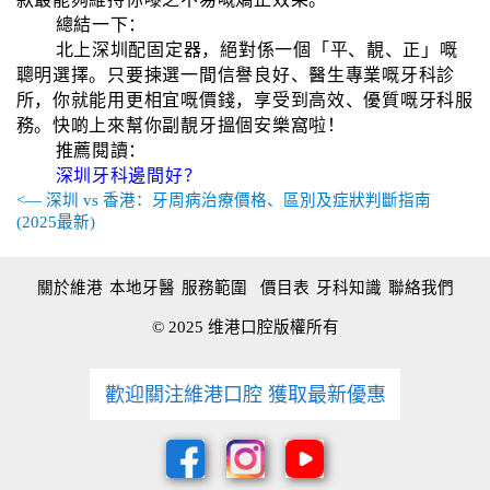
總結一下：
北上深圳配固定器，絕對係一個「平、靚、正」嘅
聰明選擇。只要揀選一間信譽良好、醫生專業嘅牙科診
所，你就能用更相宜嘅價錢，享受到高效、優質嘅牙科服
務。快啲上來幫你副靚牙搵個安樂窩啦！
推薦閱讀：
深圳牙科邊間好？
<— 深圳 vs 香港：牙周病治療價格、區別及症狀判斷指南
(2025最新)
關於維港
本地牙醫
服務範圍
價目表
牙科知識
聯絡我們
© 2025 维港口腔版權所有
歡迎關注維港口腔 獲取最新優惠