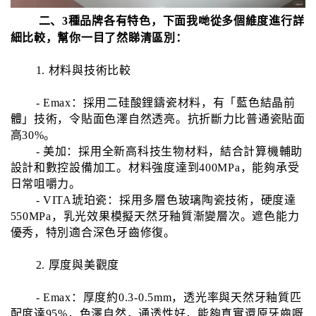
二、3種品牌各有特色，下面我哋從多個維度進行詳
細比較，幫你一目了然睇清區別：
1. 材料與技術比較
- Emax：採用二硅酸鋰鑄瓷材料，有「藍色結晶前
體」技術，令貼面色澤自然透亮。抗折斷力比普通瓷貼面
高30%。
- 美加：採用全新高科技生物材料，結合計算機輔助
設計和數控設備加工。材料強度達到400MPa，能夠承受
日常咀嚼力。
- VITA琥珀瓷：採用多層色玻璃陶瓷技術，硬度達
550MPa，乳光效果模擬天然牙釉質漸變層次。遮色能力
優秀，特別適合深色牙齒修復。
2. 厚度與美觀度
- Emax：厚度約0.3-0.5mm，透光率與天然牙釉質匹
配度達95%，色澤自然，通透性好，能夠真實還原牙齒嘅