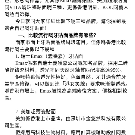
色、形態嘅神器，尤其係Emax超薄貼面、美加超薄貼面
同VITA琥珀瓷貼面呢三種，更係香港明星、KOL同藝人
嘅熱門選擇。
今日就同大家詳細比較下呢三種品牌，幫你搵到最
適合自己嘅牙貼面！
一、
比較流行嘅牙貼面品牌有哪些？
而家市面上牙貼面品牌琳琅滿目，但係喺香港比較
流行嘅主要係以下幾種
1. 瑞士Emax（義獲嘉）牙貼面
Emax係來自瑞士義獲嘉公司嘅知名品牌，採用二硅
酸鋰鑄瓷材料，透光率同天然牙釉質匹配度高達95%。
佢嘅特點係透光性極好，色澤自然，尤其適合前牙
美學區修復，可以做到連「港女笑線」要求嘅漸變透感。
喺香港市場上，Emax被視為高端修復方案，價格相對較
高。
2. 美加超薄瓷貼面
美加係香港上市品牌，由深圳市金悠然科技有限公
司生產。
佢採用高科技生物材料，應用計算機輔助設計同數