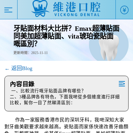
牙貼面材料大比拼？Emax超薄貼面
同美加超薄貼面、vita琥珀瓷貼面
嘅區別？
更新時間：2025-11-11
← 返回Blog
內容目錄
一、比較流行嘅牙貼面品牌有哪些？
二、3種品牌各有特色，下面我哋從多個維度進行詳細
比較，幫你一目了然睇清區別：
作為一家服務香港市民的深圳牙科，我哋深知大家
對牙齒美觀要求越來越高。瓷貼面而家係快速改善牙齒顏