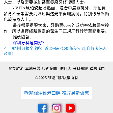
人士，以及需要微創甚至零磨牙修復嘅人士。
- VITA琥珀瓷超薄貼面：適合中度氟斑牙、牙釉質
發育不全等需要高遮色與透光平衡嘅病例，特別係牙齒顏
色較深嘅人士。
最後都要提醒大家，牙貼面60%的成功率依賴醫生操
作，所以選擇經驗豐富的醫生同正規牙科診所至關重要。
推薦閱讀：
深圳牙科邊間好？
<— 深圳杜牙根全攻略：避雷指南×10倍價差×出事自救法 港人
必讀！
關於維港
本地牙醫
服務範圍
價目表
牙科知識
聯絡我們
© 2025 维港口腔版權所有
歡迎關注維港口腔 獲取最新優惠