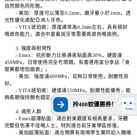
自然顏色同形態。
- 美加：厚度可以薄至0.2mm，磨牙量小於1mm，透
光性優化適配亞洲人牙色。
- VITA琥珀瓷：厚度通常為0.2mm左右，具有極好
嘅遮色能力，適合中度氟斑牙等需要高遮色嘅病例。
3. 強度與耐用性
- Emax：抗折斷力比普通瓷貼面高30%，硬度達
450MPa，日常使用完全冇問題。有香港用家分享話「食
堅果都唔怕崩瓷」。
- 美加：強度達400MPa，足夠日常使用，耐磨性良
好。
- VITA琥珀瓷：硬度達550MPa，耐磨性能優秀，能
夠長期保持顏色穩定。
拎400蚊優惠券！
4. 適用人群
- Emax超薄貼面：適合對美觀度有極高要求，牙體
完整但色澤不佳嘅人士。特別適合前牙美學區修復。
- 美加超薄貼面：適合預算有限嘅學生黨同初入職場