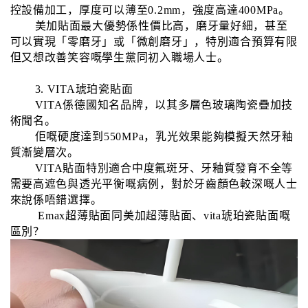
控設備加工，厚度可以薄至0.2mm，強度高達400MPa。
美加貼面最大優勢係性價比高，磨牙量好細，甚至
可以實現「零磨牙」或「微創磨牙」，特別適合預算有限
但又想改善笑容嘅學生黨同初入職場人士。
3. VITA琥珀瓷貼面
VITA係德國知名品牌，以其多層色玻璃陶瓷疊加技
術聞名。
佢嘅硬度達到550MPa，乳光效果能夠模擬天然牙釉
質漸變層次。
VITA貼面特別適合中度氟斑牙、牙釉質發育不全等
需要高遮色與透光平衡嘅病例，對於牙齒顏色較深嘅人士
來說係唔錯選擇。
Emax超薄貼面同美加超薄貼面、vita琥珀瓷貼面嘅
區別？