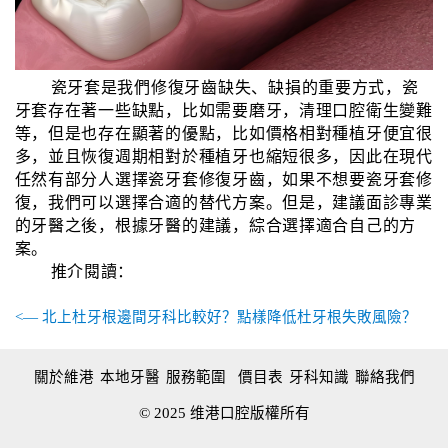
瓷牙套是我們修復牙齒缺失、缺損的重要方式，瓷
牙套存在著一些缺點，比如需要磨牙，清理口腔衛生變難
等，但是也存在顯著的優點，比如價格相對種植牙便宜很
多，並且恢復週期相對於種植牙也縮短很多，因此在現代
任然有部分人選擇瓷牙套修復牙齒，如果不想要瓷牙套修
復，我們可以選擇合適的替代方案。但是，建議面診專業
的牙醫之後，根據牙醫的建議，綜合選擇適合自己的方
案。
推介閱讀：
<— 北上杜牙根邊間牙科比較好？點樣降低杜牙根失敗風險？
關於維港
本地牙醫
服務範圍
價目表
牙科知識
聯絡我們
© 2025 维港口腔版權所有