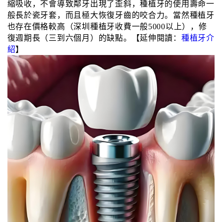
縮吸收，不會導致鄰牙出現了歪斜，種植牙的使用壽命一
般長於瓷牙套，而且極大恢復牙齒的咬合力。當然種植牙
也存在價格較高（深圳種植牙收費一般5000以上），修
復週期長（三到六個月）的缺點。【延伸閱讀：
種植牙介
紹
】