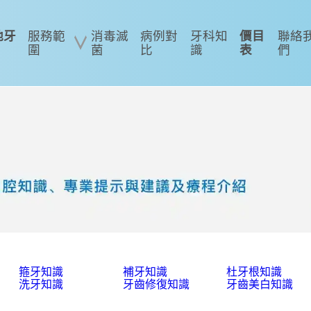
地牙
服務範
消毒滅
病例對
牙科知
價目
聯絡
圍
菌
比
識
表
們
箍牙知識
補牙知識
杜牙根知識
洗牙知識
牙齒修復知識
牙齒美白知識