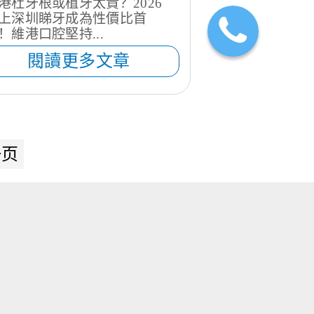
港杜牙根或植牙太貴？2026
上深圳睇牙成為性價比首
！維港口腔堅持...
閱讀更多文章
一页