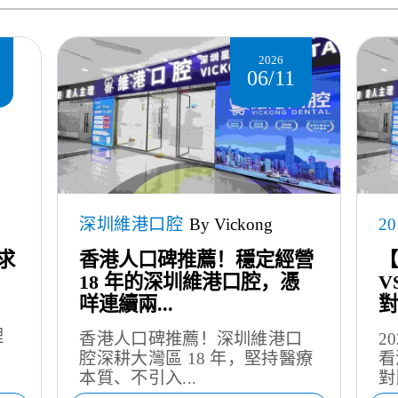
2026
06/11
深圳維港口腔
By Vickong
2
求
香港人口碑推薦！穩定經營
【
18 年的深圳維港口腔，憑
V
咩連續兩...
對
埋
香港人口碑推薦！深圳維港口
2
腔深耕大灣區 18 年，堅持醫療
看
本質、不引入...
對