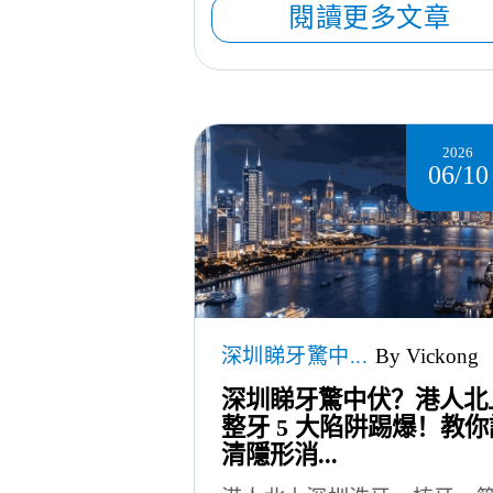
閱讀更多文章
2026
06/10
深圳睇牙驚中...
By Vickong
深圳睇牙驚中伏？港人北
整牙 5 大陷阱踢爆！教你
清隱形消...