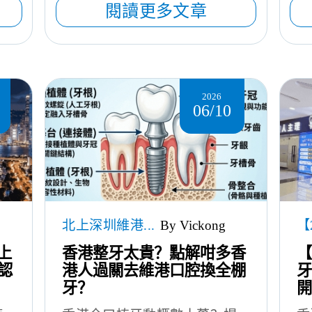
閱讀更多文章
2026
06/10
北上深圳維港...
By Vickong
【
上
香港整牙太貴？點解咁多香
【
認
港人過關去維港口腔換全棚
牙
牙？
開