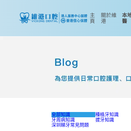
主
關於維
本
頁
港
醫
全部知識
種植牙知識
牙周病知識
拔牙知識
深圳睇牙常見問題