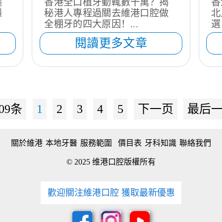
箍
香港全口植牙動輒數十萬？揭
香
隱
秘港人專程過關去維港口腔做
北
全棚牙的四大原因！...
選
閱讀更多文章
09条
1
2
3
4
5
下一页
最后
關於維港
本地牙醫
服務範圍
價目表
牙科知識
聯絡我們
© 2025 维港口腔版權所有
歡迎關注維港口腔 獲取最新優惠