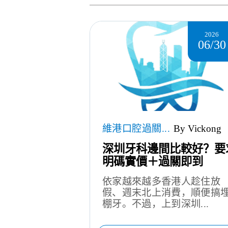
2026
06/30
維港口腔過關...
By Vickong
深圳牙科邊間比較好？要
明碼實價＋過關即到
依家越來越多香港人趁住放
假、週末北上消費，順便搞
棚牙。不過，上到深圳...