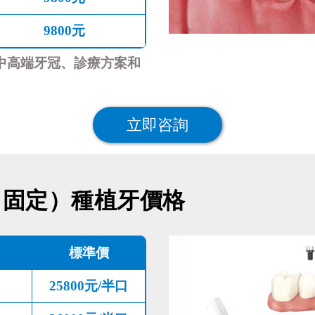
9800元
中高端牙冠、診療方案和
立即咨詢
、固定）種植牙價格
標準價
25800元/半口