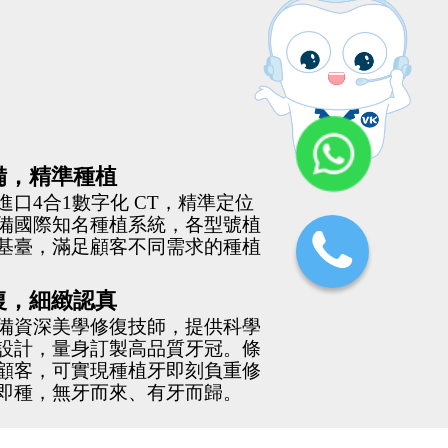
備，精準種植
進口4合1數字化 CT，精準定位
備國際知名種植系統，各型號植
基臺，滿足顧客不同需求的種植
復，細緻認真
備資深美學修復技師，提供科學
設計，量身訂製高品質牙冠。條
顧客，可實現種植牙即刻負重修
即種，無牙而來、有牙而歸。