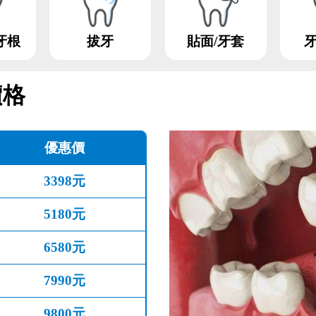
牙根
拔牙
貼面/牙套
價格
優惠價
3398元
5180元
6580元
7990元
9800元