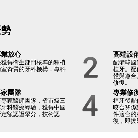
優勢
2
專業放心
高端設
先獲得衛生部門核準的種植
配備韓國
術室資質的牙科機構，專科
植牙。配
體與癒合
修復。
4
專家團隊
專業修
牙專家醫師團隊，省市級三
植牙後配
年牙科醫療經驗，獲得中國
咬合關係
牙定額認證學分，技術認
件適合的
。
復，即拔