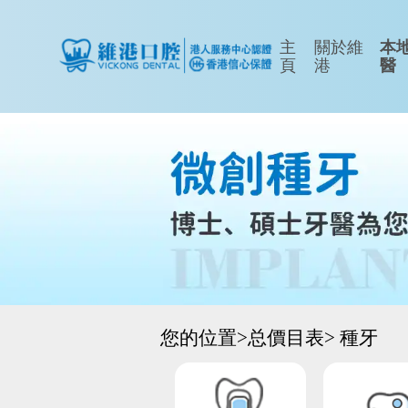
主
關於維
本
頁
港
醫
您的位置>
总價目表>
種牙