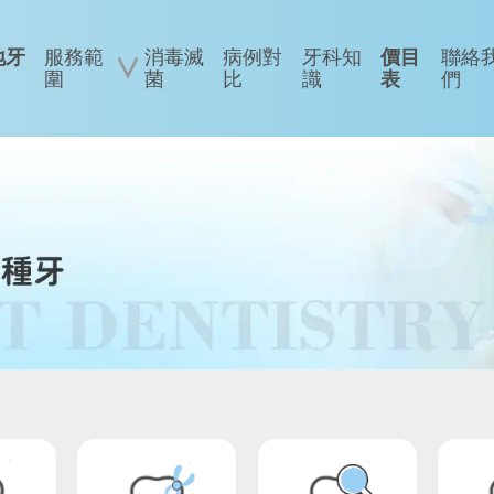
地牙
服務範
消毒滅
病例對
牙科知
價目
聯絡
圍
菌
比
識
表
們