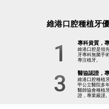
維港口腔種植牙
1
專科資質，
維港口腔是領
牙專科無菌手
專注植牙。
3
醫協認證，
維港口腔種植
甲公立醫院多
醫師協會種植
證，專業嚴謹