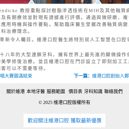
hwendicke 教授重點探討樹脂滲透技術在MIH及其
準及長期療效並對現有證據進行評價。通過與微研磨、複
佳應用時機與操作要點。幫助臨床醫生堂握改善釉質病變
牙科治療理念。
革新令人矚目。維港口腔醫生將特別就人工智慧在口腔領
。
十八年的大型連鎖牙科，擁有世界上最先進的顯微操作
的美學修復治療。並且維港口腔在門診設立了即刻加工工
顧客可以不需要等待。
唱大賽圓滿結束
下一篇：
維港口腔創始人鄭
關於維港
本地牙醫
服務範圍
價目表
牙科知識
聯絡我們
© 2025 维港口腔版權所有
歡迎關注維港口腔 獲取最新優惠