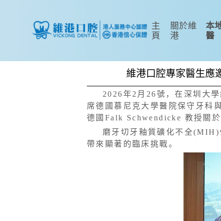
主
關於維
本
頁
港
醫
維港口腔專家醫生應
2026年2月26號，在深
席德國慕尼克大學醫院保守牙科
德國Falk Schwendick
磨牙切牙釉質礦化不全(MI
帶來顯著的臨床挑戰。