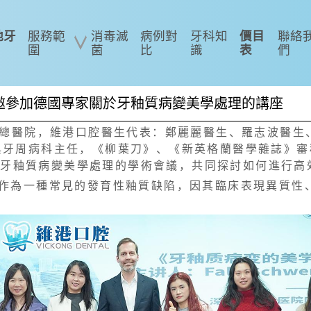
地牙
服務範
消毒滅
病例對
牙科知
價目
聯絡
圍
菌
比
識
表
們
邀參加德國專家關於牙釉質病變美學處理的講座
圳大學總醫院，維港口腔醫生代表：鄭麗麗醫生、羅志波醫
與牙周病科主任，《柳葉刀》、《新英格蘭醫學雜誌》審
e 教授關於牙釉質病變美學處理的學術會議，共同探討如何進
H)作為一種常見的發育性釉質缺陷，因其臨床表現異質