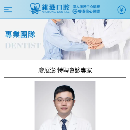
廖展澎 特聘會診專家