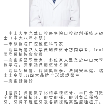
—中山大學光華口腔醫學院口腔微創種植牙碩
士（中大八年本碩）
—市級醫院口腔種植科专家
—瑞典馬爾默大學微創種植牙訪問學者，lcol
國際種植協會會員
—廣東省醫學世家，多位家人畢業於中山大學
醫學院，廣東話微創植牙名醫
—瑞典諾貝爾、韓國奧齒泰、法國安卓健、瑞
士士卓曼iti四大品牌全球認證醫生
—廣東話接診
【擅長】微創數字化精準種植牙、半口全口數
字化微創種植牙、即拔即種、即刻負重種植
牙、牙骨不足植牙及各類複雜高難度種植牙。