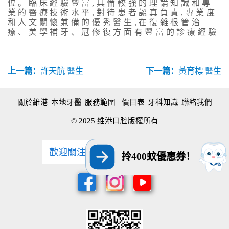
位。臨床經驗豐富,具備較強的理論知識和專
業的醫療技術水平,對待患者認真負責,專業度
和人文關懷兼備的優秀醫生,在復雜根管治
療、美學補牙、冠修復方面有豐富的診療經驗
上一篇：
許天航 醫生
下一篇：
黃育標 醫生
關於維港
本地牙醫
服務範圍
價目表
牙科知識
聯絡我們
© 2025 维港口腔版權所有
歡迎關注維港口腔 獲取最新優惠
拎400蚊優惠券！