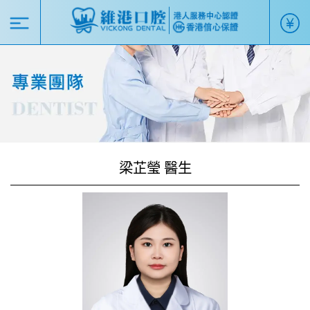
梁芷瑩 醫生