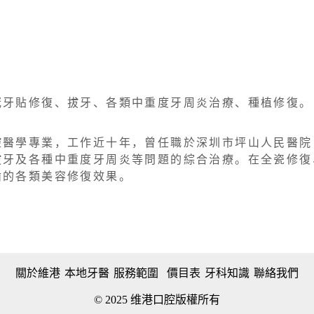
冠牙貼修復、拔牙、各類中重度牙周炎治療、種植修復。
腔醫學專業，⼯作近⼗年，曾任職於深圳市坪⼭⼈⺠醫院
拔⽛及各種中重度⽛周炎等問題的綜合治療。在全瓷修復
⿒的各類美容修復效果。
關於維港
本地牙醫
服務範圍
價目表
牙科知識
聯絡我們
© 2025 维港口腔版權所有