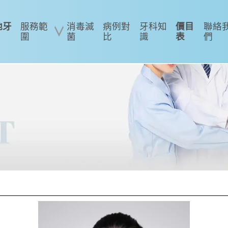
地牙
服務範
消毒滅
病例對
牙科知
價目
聯絡
圍
菌
比
識
表
們