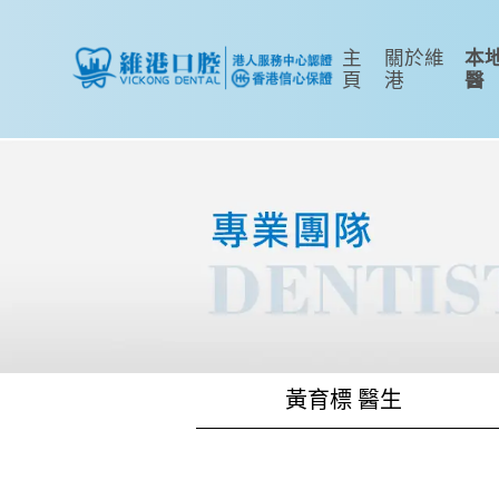
主
關於維
本
頁
港
醫
黃育標 醫生