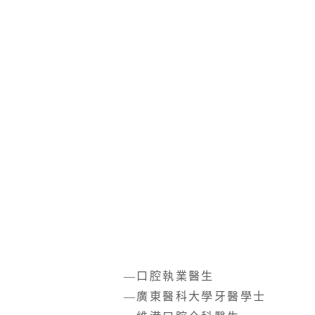
—⼝腔執業醫⽣
—廣東醫科大學牙醫學士