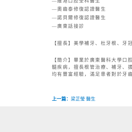
—維港⼝腔全科醫⽣
—奧齒泰修復認證醫生
—諾貝爾修復認證醫生
—廣東話接診
【擅長】美學補牙、杜牙根、牙
【簡介】畢業於廣東醫科⼤學⼝
髓疾病，擅⻑根管治療、補⽛、
均有豐富經驗，滿⾜患者對於⽛
上一篇：
梁芷瑩 醫生