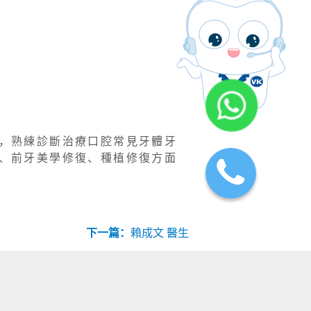
，熟練診斷治療⼝腔常⾒⽛體⽛
、前⽛美學修復、種植修復⽅⾯
下一篇：
賴成文 醫生